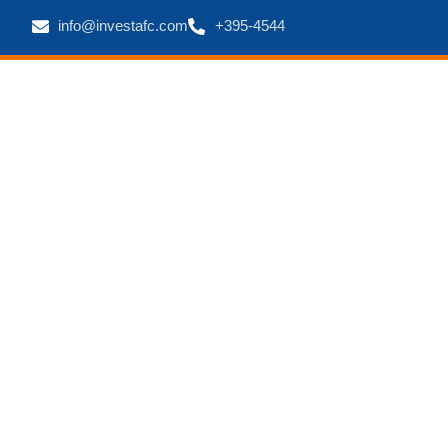
info@investafc.com
+395-4544
Inicio
Nosotros
Nos dedicamos exclusivamente al negocio del factoraj